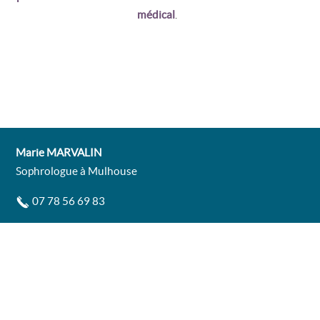
médical
.
Marie MARVALIN
Sophrologue à Mulhouse
07 78 56 69 83
contact@marie-marvalin.fr
Code de déontologie