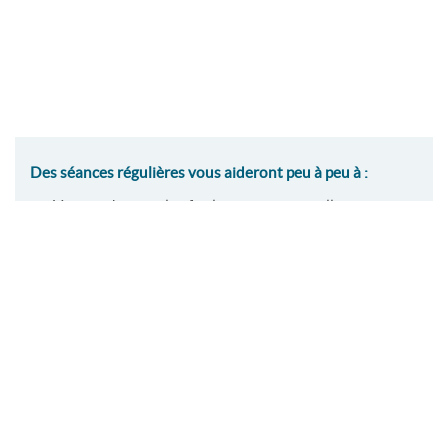
Des séances régulières vous aideront peu à peu à :
Vous endormir plus facilement et naturellement
Diminuer les réveils nocturnes
Vous réveiller reposé(e), avec plus d’énergie et de
clarté mentale
Améliorer votre humeur et votre stabilité
émotionnelle
Reprendre confiance en votre capacité à bien dormir.
🩺
Les séances peuvent également vous aider à mieux
tolérer un appareillage (apnée, ronflement, bruxisme), en